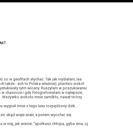
AKT
 co w geofitach słychać. Tak jak myślałam, las
ach także - ech to Polska właśnie), ptactwo wokół
 wystukiwały rytm wiosny. Ruszyłam w poszukiwaniu
ię w chaszcze i gdy fotografowałam w najlepsze,
. Wszystko wokoło mnie zamilkło, nawet te trzy
emu wygnał mnie z tego lasu rozpędzony dzik...
dzić skąd wieje wiatr, a potem wycofać się
a w niej, jak wiecie: "spotkasz chłopa, gęba sina, oj