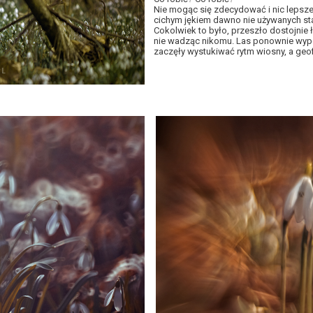
Nie mogąc się zdecydować i nic lepsz
cichym jękiem dawno nie używanych s
Cokolwiek to było, przeszło dostojnie ł
nie wadząc nikomu. Las ponownie wype
zaczęły wystukiwać rytm wiosny, a geofity