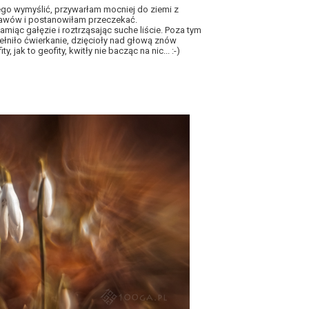
ego wymyślić, przywarłam mocniej do ziemi z
tawów i postanowiłam przeczekać.
amiąc gałęzie i roztrząsając suche liście. Poza tym
łniło ćwierkanie, dzięcioły nad głową znów
, jak to geofity, kwitły nie bacząc na nic... :-)