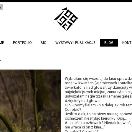
ME
PORTFOLIO
BIO
WYSTAWY I PUBLIKACJE
BLOG
KONT
.
Wybrałam się wczoraj do lasu sprawdzić
tonął w kwiatach (w śmieciach i butelk
ćwierkało, a nad głową trzy dzięcioły
najpiękniejszych miejsc, zanurzyłam s
usłyszałam nagle trzask łamanej gałęzi
dzięcioły nad głową.
Ojoj - pomyślałam - nie dalej jak rok t
Co robić?
Jeśli to dzik, to najpierw muszę spraw
cichaczem nie myląc kierunku. Ojoj...
A co jeśli to człowiek? Niedaleko wieś, 
nie wraca ci on z kina..."
Co robić? Co robić?